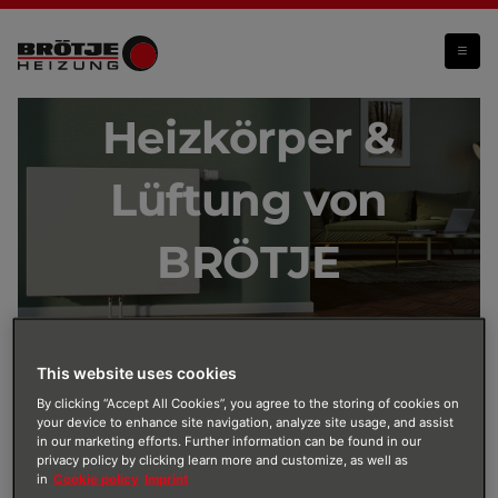
Heizkörper und Lüftung
Heizkörper &
Lüftung von
BRÖTJE
This website uses cookies
Wohlfühl-Atmosphäre dank
By clicking “Accept All Cookies”, you agree to the storing of cookies on
your device to enhance site navigation, analyze site usage, and assist
Heizkörper & Lüftungssystem
in our marketing efforts. Further information can be found in our
Mit modernen Flachheizkörpern von BRÖTJE erlebst
privacy policy by clicking learn more and customize, as well as
in
Cookie policy
Imprint
du in deinem Zuhause formschön verpackten