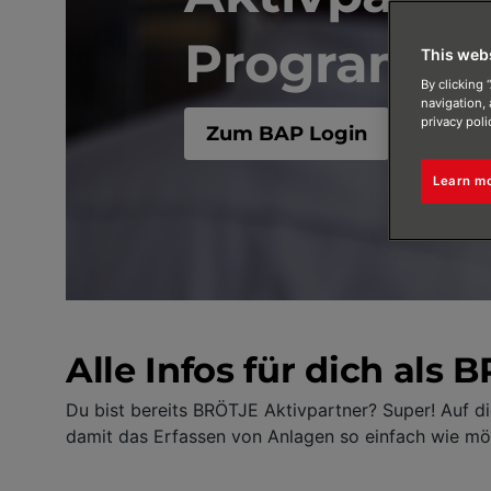
Programm 
This web
By clicking 
navigation, 
privacy poli
Zum BAP Login
Learn m
Alle Infos für dich als
Du bist bereits BRÖTJE Aktivpartner? Super! Auf di
damit das Erfassen von Anlagen so einfach wie mögl