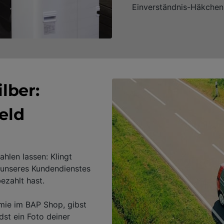
Einverständnis-Häkchen
ilber:
eld
len lassen: Klingt
g unseres Kundendienstes
ezahlt hast.
mie im BAP Shop, gibst
st ein Foto deiner