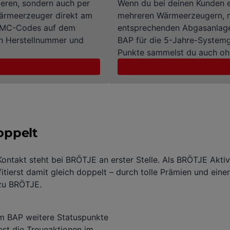
ieren, sondern auch per
Wenn du bei deinen Kunden 
Wärmeerzeuger direkt am
mehreren Wärmeerzeugern, m
 DMC-Codes auf dem
entsprechenden Abgasanlage
on Herstellnummer und
BAP für die 5-Jahre-Systemg
Punkte sammelst du auch o
doppelt
ontakt steht bei BRÖTJE an erster Stelle. Als BRÖTJE Akti
tierst damit gleich doppelt – durch tolle Prämien und eine
 zu BRÖTJE.
im BAP weitere Statuspunkte
dest die Treueaktionen im