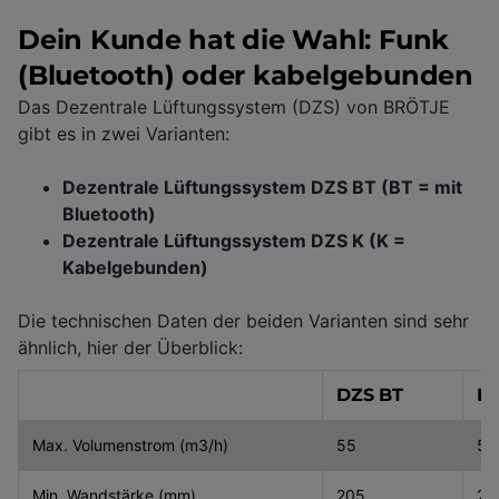
Dein Kunde hat die Wahl: Funk
(Bluetooth) oder kabelgebunden
Das Dezentrale Lüftungssystem (DZS) von BRÖTJE
gibt es in zwei Varianten:
Dezentrale Lüftungssystem DZS BT (BT = mit
Bluetooth)
Dezentrale Lüftungssystem DZS K (K =
Kabelgebunden)
Die technischen Daten der beiden Varianten sind sehr
ähnlich, hier der Überblick:
DZS BT
D
Max. Volumenstrom (m3/h)
55
55
Min. Wandstärke (mm)
205
20