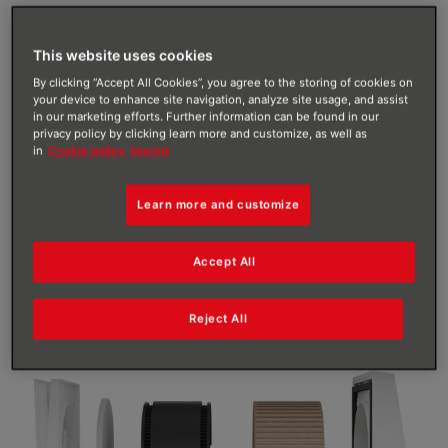
Verkaufsargument: Ersparnis
Mit dem DZS installierst du bei deinen Kunden eine
This website uses cookies
bedarfsgesteuerte dezentrale Lüftungsanlage mit
By clicking “Accept All Cookies”, you agree to the storing of cookies on
Wärmerückgewinnung, die konstant für frische und
your device to enhance site navigation, analyze site usage, and assist
in our marketing efforts. Further information can be found in our
saubere Luft sorgt. So ist das Zuhause deines Kunden
privacy policy by clicking learn more and customize, as well as
immer gut gelüftet und pollenfrei. Weiteres
in
Cookie policy
Imprint
Verkaufsargument: Die Heizkosten sinken dank der
Wärmerückgewinnung um bis zu 69 %. In Summe
Learn more and customize
sorgt das DZS somit für ein angenehmes Raumklima
und eine Erhöhung des Wohnkomforts.
Accept All
Reject All