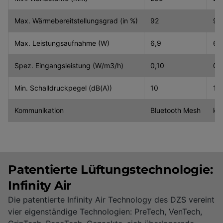
Max. Wärmebereitstellungsgrad (in %)
92
92
Max. Leistungsaufnahme (W)
6,9
6,
Spez. Eingangsleistung (W/m3/h)
0,10
0,
Min. Schalldruckpegel (dB(A))
10
10
Kommunikation
Bluetooth Mesh
ka
Patentierte Lüftungstechnologie:
Infinity Air
Die patentierte Infinity Air Technology des DZS vereint
vier eigenständige Technologien: PreTech, VenTech,