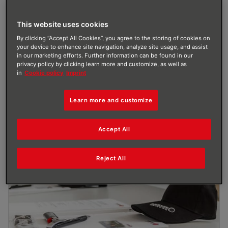
BRÖTJE unterstützt dich gerne bei deinen Marketing-
Aufgaben. Zum Beispiel mit – auf Wunsch
personalisierten – Broschüren und Flyern sowie
This website uses cookies
exklusiven Werbemitteln von Bekleidung bis
By clicking “Accept All Cookies”, you agree to the storing of cookies on
your device to enhance site navigation, analyze site usage, and assist
Fahrzeugbeschriftung. Den perfekten Überblick
in our marketing efforts. Further information can be found in our
erhältst du in unserem Marketingkatalog und mehr
privacy policy by clicking learn more and customize, as well as
Infos gibt's auf Social Media und im Newsletter.
in
Cookie policy
Imprint
Learn more and customize
Accept All
Reject All