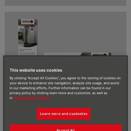
This website uses cookies
By clicking “Accept All Cookies”, you agree to the storing of cookies on
your device to enhance site navigation, analyze site usage, and assist
in our marketing efforts. Further information can be found in our
BBK.1
privacy policy by clicking learn more and customize, as well as
in
Cookie policy
Imprint
Fordere per Formular deine personalisierte
Anzeigenvorlage an – entweder nur mit Logo oder mit
Logo und Kontaktdaten. Alternativ kannst du die
Learn more and customize
Anzeigenvorlage blanko downloaden und nutzen.
Zum Formular
Accept All