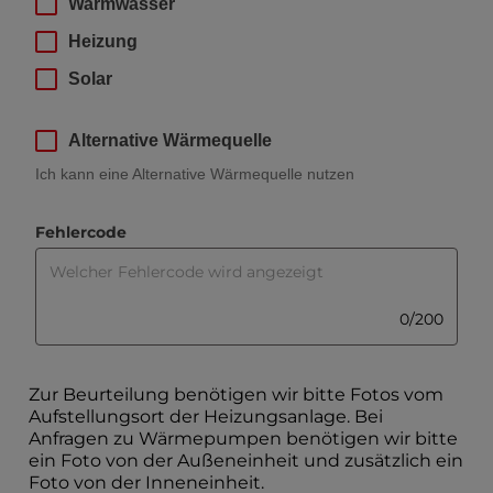
Warmwasser
.
1 
Heizung
o
Solar
d
e
r 
Alternative Wärmequelle
B
L
Ich kann eine Alternative Wärmequelle nutzen
W 
M
, 
Fehlercode
o
M
n
a
o
x 
.
0/200
2
1 
0
e
0 
i
c
Zur Beurteilung benötigen wir bitte Fotos vom
n
Aufstellungsort der Heizungsanlage. Bei
h
,
Anfragen zu Wärmepumpen benötigen wir bitte
a
ein Foto von der Außeneinheit und zusätzlich ein
r
Foto von der Inneneinheit.
a