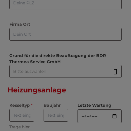
Firma Ort
Grund für die direkte Beauftragung der BDR
Thermea Service GmbH
Heizungsanlage
, 
Kesseltyp
 *
Baujahr
Letzte Wartung
T
r
a
Trage hier
g