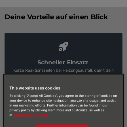
Deine Vorteile auf einen Blick
Schneller Einsatz
Kurze Reaktionszeiten bei Heizungsausfall, damit dein
Zuhause nicht auskühlt.
This website uses cookies
By clicking “Accept All Cookies”, you agree to the storing of cookies on
your device to enhance site navigation, analyze site usage, and assist
in our marketing efforts. Further information can be found in our
privacy policy by clicking learn more and customize, as well as
in
Cookie policy
Imprint
Großes Know-how
Die BRÖTJE Experten verfügen über tiefgehendes