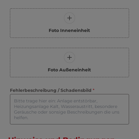
c
t
e
r
s
Foto Inneneinheit
,
Foto Außeneinheit
Fehlerbeschreibung / Schadensbild
 *