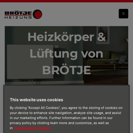
Heizkörper und Lüftung
Heizkörper &
Lüftung von
BRÖTJE
This website uses cookies
Wohlfühl-Atmosphäre dank
By clicking “Accept All Cookies”, you agree to the storing of cookies on
your device to enhance site navigation, analyze site usage, and assist
Heizkörper & Lüftungssystem
in our marketing efforts. Further information can be found in our
Mit modernen Flachheizkörpern von BRÖTJE erlebst
privacy policy by clicking learn more and customize, as well as
in
Cookie policy
Imprint
du in deinem Zuhause formschön verpackten