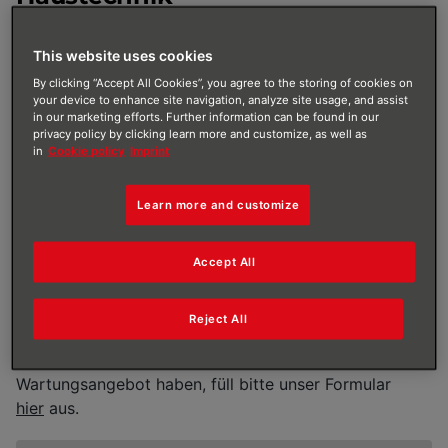
Wenn deine Heizung ein Problem hat, sind wir mit
unserem ausgezeichneten Kundendienst gerne für dich
This website uses cookies
da. Prädikat: "sehr gut". Einfach den Fachhandwerker
By clicking “Accept All Cookies”, you agree to the storing of cookies on
anrufen, der aktuell deine Heizungsanlage betreut – er
your device to enhance site navigation, analyze site usage, and assist
in our marketing efforts. Further information can be found in our
ist dein Hauptansprechpartner und kümmert sich um
privacy policy by clicking learn more and customize, as well as
alles. In den meisten Fällen kann er bereits feststellen,
in
Cookie policy
Imprint
an welcher Komponente der Heizungsanlage ein
Problem besteht – und es direkt beheben.
Learn more and customize
Solltest du aktuell keinen festen Fachhandwerker
haben, kannst du in unserer Fachhandwerkersuche
Accept All
einen lokal ansässigen Heizungsfachmann finden. Falls
du dort nicht fündig wirst und dringend unsere
Reject All
Unterstützung benötigst,
fülle bitte unser
Kontaktformular aus
. Solltest du Interesse an einem
Wartungsangebot haben, füll bitte unser Formular
hier
aus.