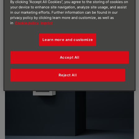
By clicking “Accept All Cookies”, you agree to the storing of cookies on
Luft-Verteilung, maximiert damit die
your device to enhance site navigation, analyze site usage, and assist
in our marketing efforts. Further information can be found in our
Brennstoffverwertung und reduziert Emissionen auf
privacy policy by clicking learn more and customize, as well as
ein Minimum. Eine zukünftige Wasserstoffbeimischung
in
Cookie policy
Imprint
von bis zu 20 % im Erdgas verarbeitet der WBS
problemlos. Das überarbeitete Gehäuse vom WBS
Learn more and customize
erfüllt optisch hohe Ansprüche.
Accept All
Reject All