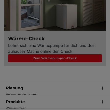
Wärme-Check
Lohnt sich eine Wärmepumpe für dich und dein
Zuhause? Mache online den Check.
Zum Wärmepumpen-Check
Planung
Heizung modernisieren
Förderung
Produkte
Energie einsparen
Wärmepumpen