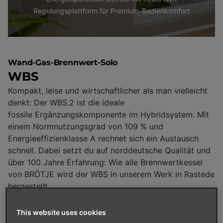
Regelungsplattform für Premium-Bedienkomfort
Wand-Gas-Brennwert-Solo
WBS
Kompakt, leise und wirtschaftlicher als man vielleicht
denkt: Der WBS.2 ist die ideale
fossile Ergänzungskomponente im Hybridsystem. Mit
einem Normnutzungsgrad von 109 % und
Energieeffizienklasse A rechnet sich ein Austausch
schnell. Dabei setzt du auf norddeutsche Qualität und
über 100 Jahre Erfahrung: Wie alle Brennwertkessel
von BRÖTJE wird der WBS in unserem Werk in Rastede
hergestellt.
Schnell und wirtschaftlich im Austausch
This website uses cookies
Der Mischkanal OptiMix sorgt für eine homogene Gas-