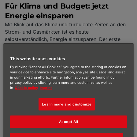
Für Klima und Budget: jetzt
Energie einsparen
Mit Blick auf das Klima und turbulente Zeiten an den
Strom- und Gasmärkten ist es heute
selbstverständlich, Energie einzusparen. Der erste
Schritt dazu ist stets derselbe: Informationen
sammeln. Genau dafür findest du hier viele Tools von
This website uses cookies
BRÖTJE bzw. BRÖTJE Partnern, die dir beim
By clicking “Accept All Cookies”, you agree to the storing of cookies on
Energiesparen helfen. Nutze jetzt unsere Checks und
your device to enhance site navigation, analyze site usage, and assist
Rechner. Wenn es anschließend an die Umsetzung
in our marketing efforts. Further information can be found in our
geht, stehen Fachbetriebe in deiner Nähe gerne zur
privacy policy by clicking learn more and customize, as well as
in
Cookie policy
Imprint
Verfügung.
Learn more and customize
Accept All