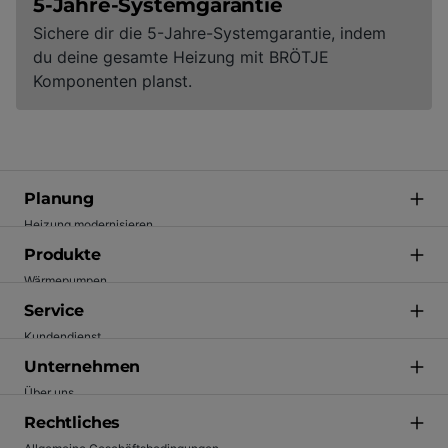
5-Jahre-Systemgarantie
Sichere dir die 5-Jahre-Systemgarantie, indem
du deine gesamte Heizung mit BRÖTJE
Komponenten planst.
Planung
Heizung modernisieren
Förderung
Produkte
Energie einsparen
Wärmepumpen
Technik verstehen
Gasheizungen
Service
Inspiration
Heizkörper
Kundendienst
Fachhandwerker finden
Regelungen und Vernetzung
Wartung
Unternehmen
Ölheizung (BOB)
Apps
Über uns
Solar
Garantie
Karriere
Rechtliches
Speicher
FAQ
Presse & Neuigkeiten