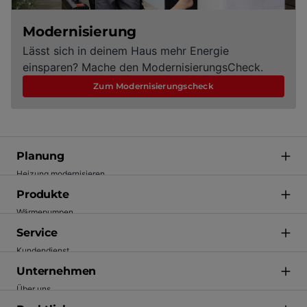
Modernisierung
Lässt sich in deinem Haus mehr Energie
einsparen? Mache den ModernisierungsCheck.
Zum Modernisierungscheck
Planung
Heizung modernisieren
Förderung
Produkte
Energie einsparen
Wärmepumpen
Technik verstehen
Gasheizungen
Service
Inspiration
Heizkörper
Kundendienst
Fachhandwerker finden
Regelungen und Vernetzung
Wartung
Unternehmen
Ölheizung (BOB)
Apps
Über uns
Solar
Garantie
Karriere