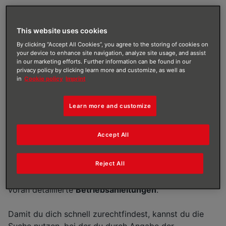
Hilfreiche
This website uses cookies
Dokumentationen zu
By clicking “Accept All Cookies”, you agree to the storing of cookies on
your device to enhance site navigation, analyze site usage, and assist
deinen BRÖTJE Geräten
in our marketing efforts. Further information can be found in our
privacy policy by clicking learn more and customize, as well as
in
Cookie policy
Imprint
Ob Wärmepumpe oder Gas-Brennwert­wärme­zentrum,
Ölkessel oder Solarmodul: Wir freuen uns, dass du
dich für ein BRÖTJE Gerät entschieden hast und
Learn more and customize
hoffen, dass du zufrieden bist. Darüber hinaus
möchten wir dich für den laufenden Betrieb
Accept All
bestmöglich unterstützen. Zu diesem Zweck hast du
Zugang zur sorgfältig gepflegten
Online-
Reject All
Produktdokumentation von BRÖTJE
. Dort findest du
zahlreiche Informationen rund um dein Gerät – allen
voran detaillierte
Betriebsanleitungen
.
Damit du dich schnell zurechtfindest, kannst du die