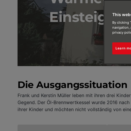
Einsteiger
This web
By clicking 
navigation, 
privacy poli
Learn m
Die Ausgangssituation
Frank und Kerstin Müller leben mit ihren drei Kin
Gegend. Der Öl-Brennwertkessel wurde 2016 nach e
ihrer Kinder und möchten nicht vollständig von ein