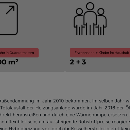
che in Quadratmetern
Erwachsene + Kinder im Haushalt
200 m²
2 + 3
e Außendämmung im Jahr 2010 bekommen. Im selben Jahr wu
Totalausfall der Heizungsanlage wurde im Jahr 2016 der Öl-B
 direkt herausreißen und durch eine Wärmepumpe ersetzen.
ch flexibler sein, um auf steigende Rohstoffpreise reagiere
eine Hybridheizung vor, doch ihr Kesselhersteller bietet k