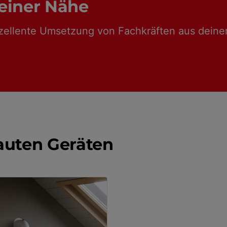
einer Nähe
zellente Umsetzung von Fachkräften aus deine
auten Geräten