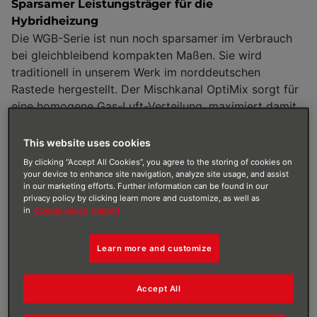
Sparsamer Leistungsträger für die
Hybridheizung
Die WGB-Serie ist nun noch sparsamer im Verbrauch
bei gleichbleibend kompakten Maßen. Sie wird
traditionell in unserem Werk im norddeutschen
Rastede hergestellt. Der Mischkanal OptiMix sorgt für
eine homogene Gas-Luft-Verteilung, maximiert damit
die Brennstoffverwertung und reduziert Emissionen
auf ein Minimum. Eine Wasserstoffbeimischung von bis
This website uses cookies
zu 20 % im Erdgas verarbeitet der WGB dank flexibler
By clicking “Accept All Cookies”, you agree to the storing of cookies on
Funktionsweise ebenfalls problemlos.
your device to enhance site navigation, analyze site usage, and assist
in our marketing efforts. Further information can be found in our
privacy policy by clicking learn more and customize, as well as
in
Cookie policy
Imprint
Learn more and customize
Accept All