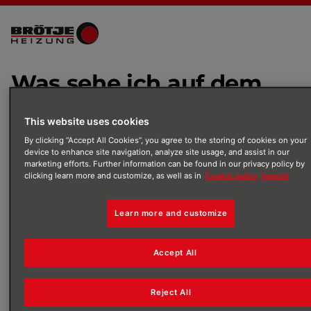
Was sehe ich auf dem Energieverbrauchsbildschirm der Home Komfort App?
Was sehe ich auf dem
Energieverbrauchsbildsc
This website uses cookies
By clicking “Accept All Cookies”, you agree to the storing of cookies on your
der Home Komfort App?
device to enhance site navigation, analyze site usage, and assist in our
marketing efforts. Further information can be found in our privacy policy by
clicking learn more and customize, as well as in
Cookie policy
Imprint
In der Home Komfort App kannst du unter
"Energieverbrauch" den Tages-, Monats- oder
Learn more and customize
Jahresverbrauch für Gas bzw. Strom und Warmwasser
sehen.
Accept All
Reject All