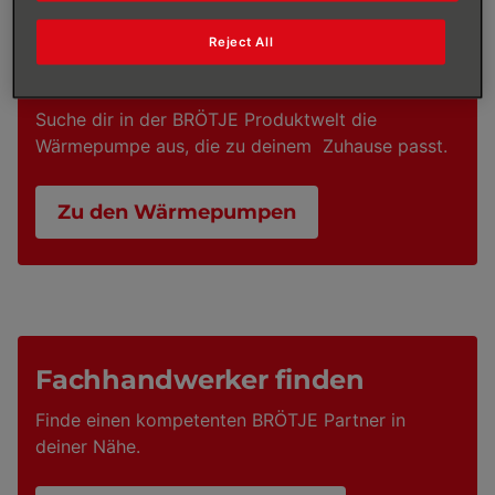
Wärmepumpe weiter verbessert.
Reject All
Wärmepumpen
Suche dir in der BRÖTJE Produktwelt die
Wärmepumpe aus, die zu deinem Zuhause passt.
Zu den Wärmepumpen
Fachhandwerker finden
Finde einen kompetenten BRÖTJE Partner in
deiner Nähe.