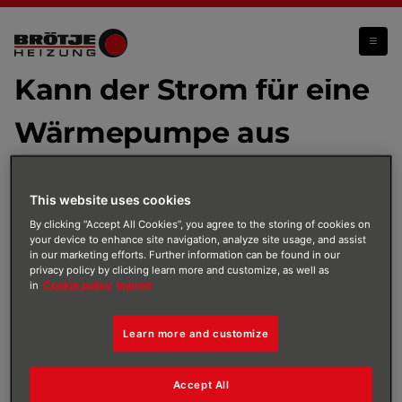
Kann der Strom für eine Wärmepumpe aus erneuerbaren Energien kommen?
Kann der Strom für eine
Wärmepumpe aus
erneuerbaren Energien
This website uses cookies
kommen?
By clicking “Accept All Cookies”, you agree to the storing of cookies on
your device to enhance site navigation, analyze site usage, and assist
in our marketing efforts. Further information can be found in our
privacy policy by clicking learn more and customize, as well as
Ja, du kannst den Strom für deine Wärmepumpe aus
in
Cookie policy
Imprint
erneuerbarer Energie gewinnen. Die gängigste
Möglichkeit dazu ist eine Kombination mit einer
Learn more and customize
Photovoltaikanlage, die sogenannten „grünen Strom“
produziert. Mit diesem Strom wiederum lässt sich die
Wärmepumpe betreiben, was die CO
-Bilanz der
2
Accept All