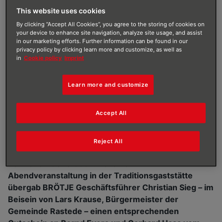
This website uses cookies
BRÖTJE stiftet einen modernen Gas-Brennwertwandkessel für den
Mühlenhof des Heimatvereins Rastede e. V. Im Bild (von links): Rastedes
By clicking “Accept All Cookies”, you agree to the storing of cookies on
Bürgermeister Lars Krause, Bernd Evers und Gerhard Hass vom
your device to enhance site navigation, analyze site usage, and assist
Heimatverein Rastede sowie BRÖTJE-Geschäftsführer Christian Sieg.
in our marketing efforts. Further information can be found in our
privacy policy by clicking learn more and customize, as well as
in
Cookie policy
Imprint
Learn more and customize
AUTOR
:
AUGUST BRÖTJE GMBH
VERÖFFENTLICHT AM
:
11/01/2024
Accept All
Historie trifft auf Innovation: Die August Brötje
GmbH spendet dem Mühlenhof des Heimatvereins
Reject All
Rastede einen WGB.1 Gas-Brennwertwandkessel
der neuen Generation. Bei einer
Abendveranstaltung in der Traditionsgaststätte
übergab BRÖTJE Geschäftsführer Christian Sieg – im
Beisein von Lars Krause, Bürgermeister der
Gemeinde Rastede – einen entsprechenden