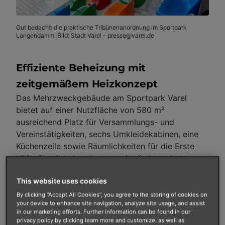
Gut bedacht: die praktische Tribünenanordnung im Sportpark
Langendamm. Bild: Stadt Varel - presse@varel.de
Effiziente Beheizung mit
zeitgemäßem Heizkonzept
Das Mehrzweckgebäude am Sportpark Varel
bietet auf einer Nutzfläche von 580 m²
ausreichend Platz für Versammlungs- und
Vereinstätigkeiten, sechs Umkleidekabinen, eine
Küchenzeile sowie Räumlichkeiten für die Erste
Hilfe, Physiobehandlung sowie die komplette
Haustechnik. Hinzu kommen zehn WC-Bäder und
This website uses cookies
30 Duschplätze, die mit einer maximalen
Schüttleistung von knapp 140 l/min (10/45 °C) zu
By clicking “Accept All Cookies”, you agree to the storing of cookies on
your device to enhance site navigation, analyze site usage, and assist
Buche schlagen. Im Außenbereich befinden sich
in our marketing efforts. Further information can be found in our
zudem Sitzplatztribünen in vier Reihen unter
privacy policy by clicking learn more and customize, as well as