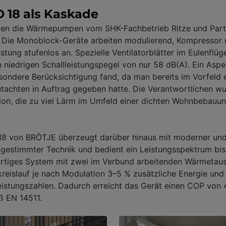
18 als Kaskade
urden die Wärmepumpen vom SHK-Fachbetrieb Ritze und Pa
 Die Monoblock-Geräte arbeiten modulierend, Kompressor u
stung stufenlos an. Spezielle Ventilatorblätter im Eulenflüg
 niedrigen Schallleistungspegel von nur 58 dB(A). Ein Aspek
sondere Berücksichtigung fand, da man bereits im Vorfeld 
tachten in Auftrag gegeben hatte. Die Verantwortlichen w
tion, die zu viel Lärm im Umfeld einer dichten Wohnbebauu
8 von BRÖTJE überzeugt darüber hinaus mit moderner und
gestimmter Technik und bedient ein Leistungsspektrum bis
gartiges System mit zwei im Verbund arbeitenden Wärmetau
reislauf je nach Modulation 3–5 % zusätzliche Energie und
eistungszahlen. Dadurch erreicht das Gerät einen COP von 
 EN 14511.