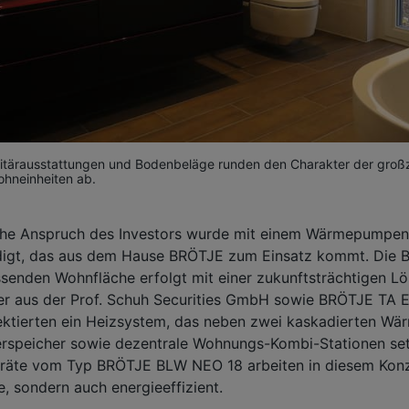
itärausstattungen und Bodenbeläge runden den Charakter der groß
hneinheiten ab.
che Anspruch des Investors wurde mit einem Wärmepumpen-
digt, das aus dem Hause BRÖTJE zum Einsatz kommt. Die 
senden Wohnfläche erfolgt mit einer zukunftsträchtigen Lö
r aus der Prof. Schuh Securities GmbH sowie BRÖTJE TA E
ktierten ein Heizsystem, das neben zwei kaskadierten Wä
erspeicher sowie dezentrale Wohnungs-Kombi-Stationen set
äte vom Typ BRÖTJE BLW NEO 18 arbeiten in diesem Konze
e, sondern auch energieeffizient.