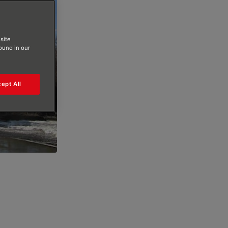
site
found in our
ept All