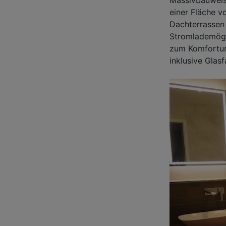
einer Fläche v
Dachterrassen 
Stromlademögli
zum Komfortum
inklusive Glas