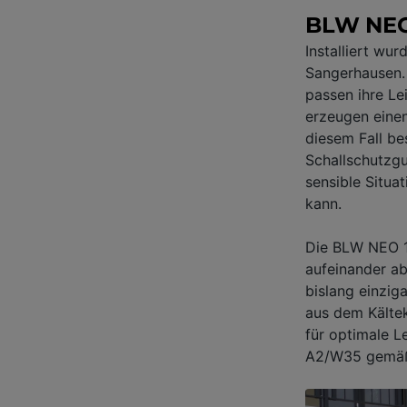
BLW NEO 
Installiert w
Sangerhausen.
passen ihre Lei
erzeugen einen
diesem Fall be
Schallschutzgu
sensible Situa
kann.
Die BLW NEO 1
aufeinander ab
bislang einzi
aus dem Kältek
für optimale L
A2/W35 gemäß