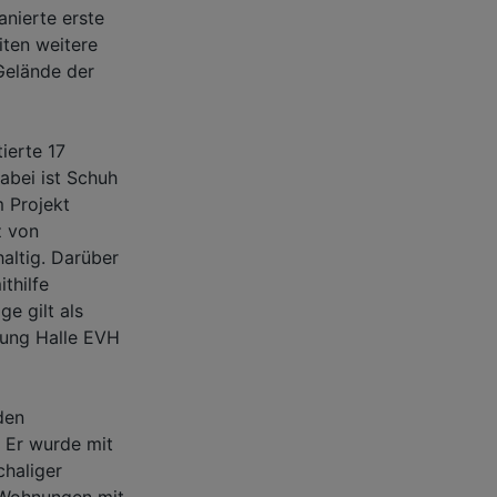
nierte erste
ten weitere
Gelände der
ierte 17
abei ist Schuh
 Projekt
z von
ltig. Darüber
thilfe
e gilt als
rgung Halle EVH
den
 Er wurde mit
chaliger
 Wohnungen mit