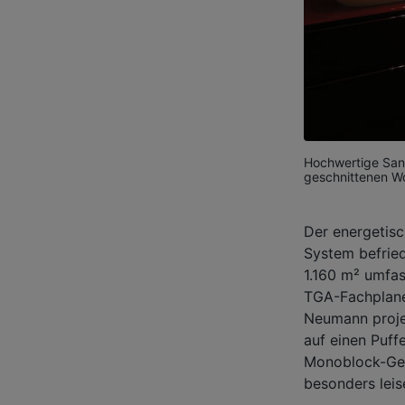
Hochwertige San
geschnittenen Wo
Der energetis
System befrie
1.160 m² umfas
TGA-Fachplane
Neumann proje
auf einen Puff
Monoblock-Ger
besonders leis