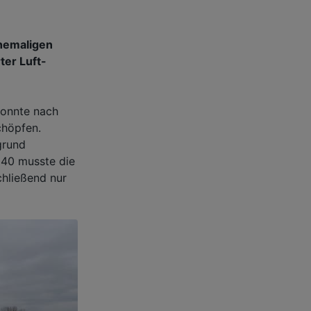
hemaligen
ter Luft-
konnte nach
chöpfen.
grund
1940 musste die
hließend nur