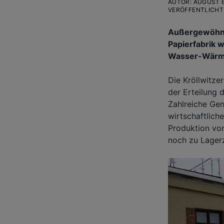
AUTOR
:
AUGUST 
VERÖFFENTLICHT
Außergewöhnli
Papierfabrik 
Wasser-Wärm
Die Kröllwitze
der Erteilung 
Zahlreiche Ge
wirtschaftlich
Produktion von
noch zu Lager