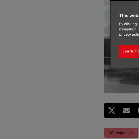
This web
By clicking 
navigation, 
privacy poli
Learn m
Wärmepumpe