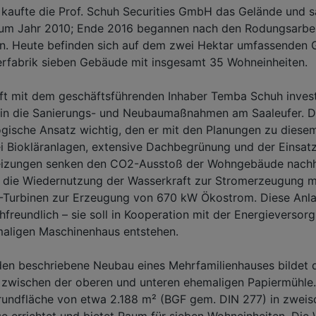
kaufte die Prof. Schuh Securities GmbH das Gelände und sa
um Jahr 2010; Ende 2016 begannen nach den Rodungsarbei
 Heute befinden sich auf dem zwei Hektar umfassenden 
erfabrik sieben Gebäude mit insgesamt 35 Wohneinheiten.
ft mit dem geschäftsführenden Inhaber Temba Schuh invest
o in die Sanierungs- und Neubaumaßnahmen am Saaleufer. D
gische Ansatz wichtig, den er mit den Planungen zu diesem
i Biokläranlagen, extensive Dachbegrünung und der Einsat
eizungen senken den CO2-Ausstoß der Wohngebäude nachha
r die Wiedernutzung der Wasserkraft zur Stromerzeugung mi
Turbinen zur Erzeugung von 670 kW Ökostrom. Diese Anlag
hfreundlich – sie soll in Kooperation mit der Energieverso
ligen Maschinenhaus entstehen.
den beschriebene Neubau eines Mehrfamilienhauses bildet 
 zwischen der oberen und unteren ehemaligen Papiermühle.
rundfläche von etwa 2.188 m² (BGF gem. DIN 277) in zweis
 errichtet und bietet Raum für sieben Wohneinheiten. Die