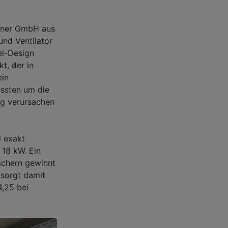
rtner GmbH aus
nd Ventilator
el-Design
t, der in
ein
ussten um die
ng verursachen
 exakt
 18 kW. Ein
schern gewinnt
 sorgt damit
4,25 bei