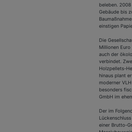
beleben. 2008 
Gebäude bis z
Baumaßnahmen.
einstigen Papi
Die Gesellscha
Millionen Eur
auch der ökolo
verbindet. Zwe
Holzpellets-H
hinaus plant e
moderner VLH-
besonders fisc
GmbH im ehema
Der im Folgen
Lückenschluss
einer Brutto-G
Massivbauweise