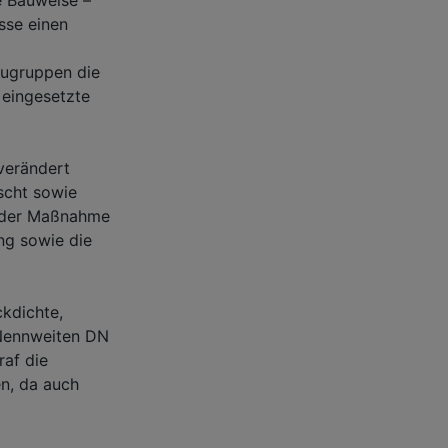
sse einen
Baugruppen die
 eingesetzte
verändert
scht sowie
e der Maßnahme
ng sowie die
ckdichte,
 Nennweiten DN
af die
n, da auch