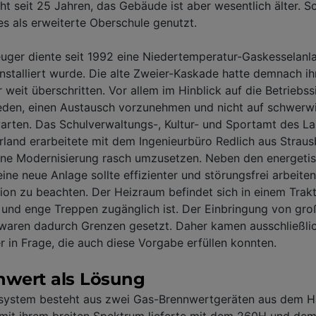
ht seit 25 Jahren, das Gebäude ist aber wesentlich älter. S
 als erweiterte Oberschule genutzt.
ger diente seit 1992 eine Niedertemperatur-Gaskesselanlag
nstalliert wurde. Die alte Zweier-Kaskade hatte demnach ih
weit überschritten. Vor allem im Hinblick auf die Betriebss
eden, einen Austausch vorzunehmen und nicht auf schwer
rten. Das Schulverwaltungs-, Kultur- und Sportamt des La
land erarbeitete mit dem Ingenieurbüro Redlich aus Straus
ine Modernisierung rasch umzusetzen. Neben den energeti
ine neue Anlage sollte effizienter und störungsfrei arbeiten
tion zu beachten. Der Heizraum befindet sich in einem Trakt
und enge Treppen zugänglich ist. Der Einbringung von gro
aren dadurch Grenzen gesetzt. Daher kamen ausschließli
in Frage, die auch diese Vorgabe erfüllen konnten.
wert als Lösung
system besteht aus zwei Gas-Brennwertgeräten aus dem 
 mit ihrem breiten Spektrum lieferte mit dem 260H und de