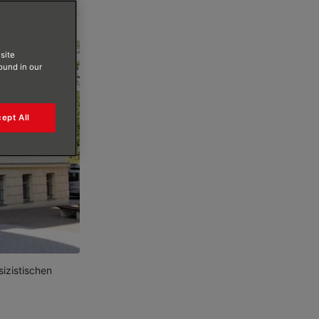
site
found in our
ept All
izistischen