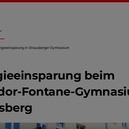
rgieeinsparung in Strausberger Gymnasium
gieeinsparung beim
dor-Fontane-Gymnasi
usberg