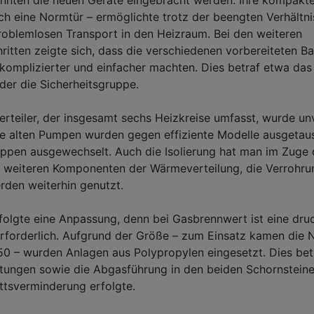
ch eine Normtür – ermöglichte trotz der beengten Verhältni
oblemlosen Transport in den Heizraum. Bei den weiteren
chritten zeigte sich, dass die verschiedenen vorbereiteten 
komplizierter und einfacher machten. Dies betraf etwa das
er die Sicherheitsgruppe.
erteiler, der insgesamt sechs Heizkreise umfasst, wurde un
ie alten Pumpen wurden gegen effiziente Modelle ausgetau
lappen ausgewechselt. Auch die Isolierung hat man im Zug
le weiteren Komponenten der Wärmeverteilung, die Verrohru
rden weiterhin genutzt.
folgte eine Anpassung, denn bei Gasbrennwert ist eine dru
rforderlich. Aufgrund der Größe – zum Einsatz kamen die
 – wurden Anlagen aus Polypropylen eingesetzt. Dies betr
tungen sowie die Abgasführung in den beiden Schornsteine
ttsverminderung erfolgte.