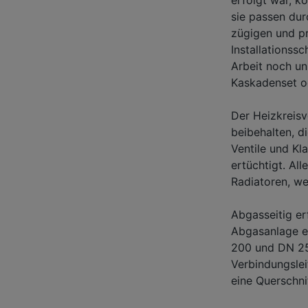
sie passen dur
zügigen und pr
Installationss
Arbeit noch un
Kaskadenset od
Der Heizkreisv
beibehalten, d
Ventile und K
ertüchtigt. Al
Radiatoren, we
Abgasseitig er
Abgasanlage e
200 und DN 250
Verbindungslei
eine Querschni