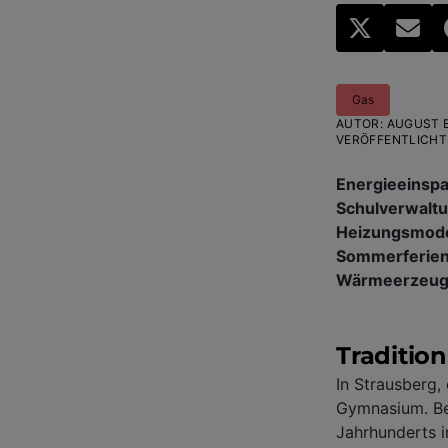
Gas
AUTOR
:
AUGUST 
VERÖFFENTLICHT
Energieeinspa
Schulverwaltu
Heizungsmode
Sommerferien
Wärmeerzeuge
Traditio
In Strausberg,
Gymnasium. Ben
Jahrhunderts 