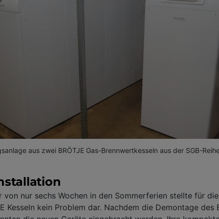
gsanlage aus zwei BRÖTJE Gas-Brennwertkesseln aus der SGB-Reih
nstallation
r von nur sechs Wochen in den Sommerferien stellte für d
E Kesseln kein Problem dar. Nachdem die Demontage des 
onnten die neuen Geräte eingebracht werden. Ihre kompakt