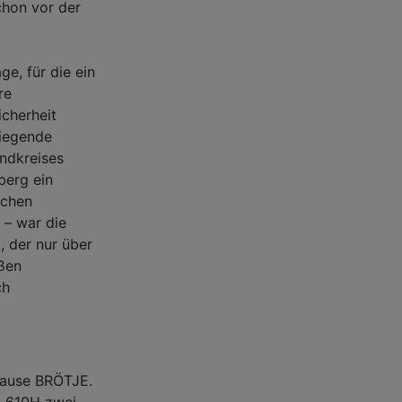
chon vor der
e, für die ein
re
icherheit
wiegende
ndkreises
berg ein
schen
 – war die
, der nur über
ßen
ch
Hause BRÖTJE.
m 610H zwei