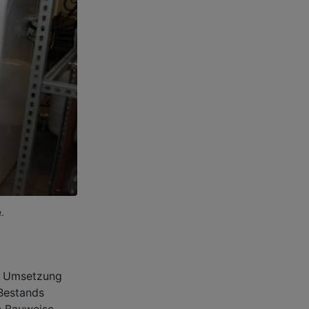
e.
ie Umsetzung
Bestands
e Bauweise –