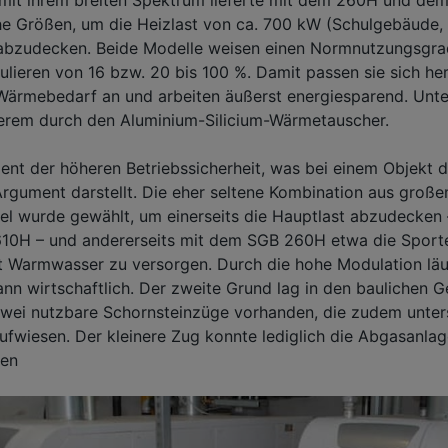
he Größen, um die Heizlast von ca. 700 kW (Schulgebäude,
bzudecken. Beide Modelle weisen einen Normnutzungsgra
ulieren von 16 bzw. 20 bis 100 %. Damit passen sie sich h
Wärmebedarf an und arbeiten äußerst energiesparend. Unte
derem durch den Aluminium-Silicium-Wärmetauscher.
ent der höheren Betriebssicherheit, was bei einem Objekt 
Argument darstellt. Die eher seltene Kombination aus groß
el wurde gewählt, um einerseits die Hauptlast abzudecken 
10H – und andererseits mit dem SGB 260H etwa die Sporte
 Warmwasser zu versorgen. Durch die hohe Modulation läuf
nn wirtschaftlich. Der zweite Grund lag in den baulichen 
zwei nutzbare Schornsteinzüge vorhanden, die zudem unter
fwiesen. Der kleinere Zug konnte lediglich die Abgasanla
en