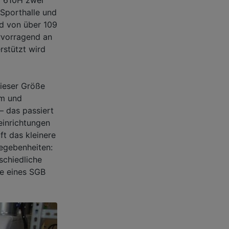
 Sporthalle und
d von über 109
ervorragend an
rstützt wird
dieser Größe
em und
– das passiert
inrichtungen
t das kleinere
Gegebenheiten:
schiedliche
ge eines SGB