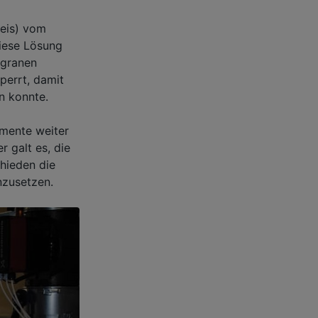
reis) vom
iese Lösung
igranen
perrt, damit
n konnte.
emente weiter
r galt es, die
hieden die
zusetzen.