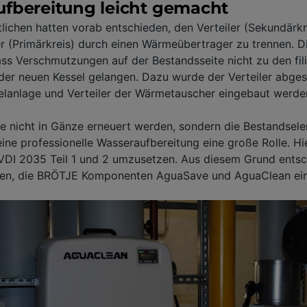
fbereitung leicht gemacht
lichen hatten vorab entschieden, den Verteiler (Sekundärk
 (Primärkreis) durch einen Wärmeübertrager zu trennen. D
 dass Verschmutzungen auf der Bestandsseite nicht zu den fil
er neuen Kessel gelangen. Dazu wurde der Verteiler abges
elanlage und Verteiler der Wärmetauscher eingebaut werde
ie nicht in Gänze erneuert werden, sondern die Bestandsel
eine professionelle Wasseraufbereitung eine große Rolle. Hie
VDI 2035 Teil 1 und 2 umzusetzen. Aus diesem Grund entsc
hen, die BRÖTJE Komponenten AguaSave und AguaClean ein