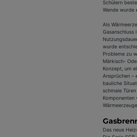
Schülern beste
Wende wurde es
Als Wärmeerzeu
Gasanschluss i
Nutzungsdauer 
wurde entschi
Probleme zu wa
Märkisch- Oder
Konzept, um e
Ansprüchen – e
bauliche Situa
schmale Türen 
Komponenten w
Wärmeerzeuger 
Gasbrenn
Das neue Heiz
Die Serie SGB