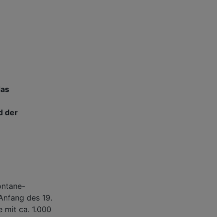
das
d der
ontane-
Anfang des 19.
 mit ca. 1.000