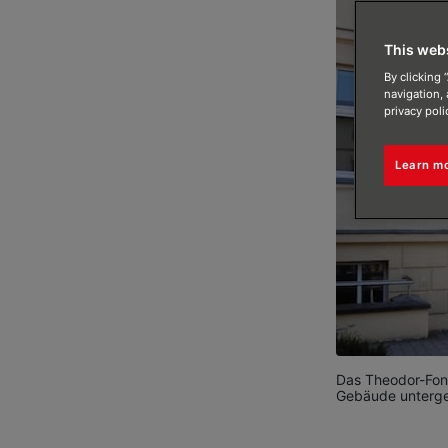
This web
By clicking 
navigation, 
privacy poli
Learn m
Das Theodor-Font
Gebäude unterge