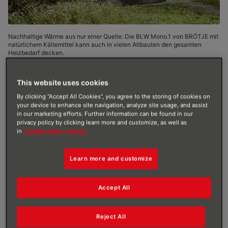
Nachhaltige Wärme aus nur einer Quelle: Die BLW Mono.1 von BRÖTJE mit
natürlichem Kältemittel kann auch in vielen Altbauten den gesamten
Heizbedarf decken.
This website uses cookies
By clicking “Accept All Cookies”, you agree to the storing of cookies on
your device to enhance site navigation, analyze site usage, and assist
AUTOR
:
AUGUST BRÖTJE GMBH
in our marketing efforts. Further information can be found in our
VERÖFFENTLICHT AM
:
21/10/2024
privacy policy by clicking learn more and customize, as well as
in
Cookie policy
Imprint
Innovativer Look, progressives Innenleben: In der
BRÖTJE Luft-Wasser-Wärmepumpe der neuen
Learn more and customize
Generation fließt als Kältemittel R290, ein natürlich
vorkommendes Gas. Die BLW Mono.1 vereint dabei
Accept All
als zukunftssicheres Multitalent klimafreundliche
Technik mit besonders starker Leistung. Bei 70 °C
Vorlauftemperatur beheizt sie sowohl Gebäude im
Reject All