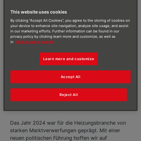
This website uses cookies
Carl Isenbeck, Bereichsleitung Marketing, August Brötje GmbH, mit einem
By clicking “Accept All Cookies”, you agree to the storing of cookies on
Ausblick auf das Jahr 2025.
your device to enhance site navigation, analyze site usage, and assist
in our marketing efforts. Further information can be found in our
privacy policy by clicking learn more and customize, as well as
in
Cookie policy
Imprint
AUTOR
:
AUGUST BRÖTJE GMBH
Learn more and customize
VERÖFFENTLICHT AM
:
30/01/2025
Ein herausforderndes Jahr für die Heizungsbranche
Accept All
liegt hinter uns und das neue Jahr ist erst wenige
Wochen alt. Zeit, nach vorne zu blicken. Carl
Reject All
Isenbeck, Bereichsleitung Marketing, August Brötje
GmbH, gibt einen Impuls für das Jahr 2025:
Das Jahr 2024 war für die Heizungsbranche von
starken Marktverwerfungen geprägt. Mit einer
neuen politischen Führung hoffen wir auf