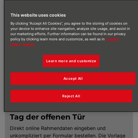
an deine Kunden versenden oder verteilen kannst.
This website uses cookies
Bearbeitungszeit: ca. 5 Tage
By clicking “Accept All Cookies”, you agree to the storing of cookies on
your device to enhance site navigation, analyze site usage, and assist in
our marketing efforts. Further information can be found in our privacy
policy by clicking learn more and customize, as well as in
Cookie
policy
Imprint
Learn more and customize
Accept All
Reject All
Tag der offenen Tür
Direkt online Rahmendaten eingeben und
unkompliziert per Formular bestellen. Die Vorlage