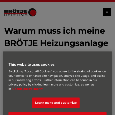
Warum muss ich meine BRÖTJE Heizungsanlage vor Kalksteinbildung schützen?
Warum muss ich meine
BRÖTJE Heizungsanlage
vor Kalksteinbildung
This website uses cookies
schützen?
By clicking “Accept All Cookies”, you agree to the storing of cookies on
your device to enhance site navigation, analyze site usage, and assist
in our marketing efforts. Further information can be found in our
Deine Heizungsanlage wird mit Wasser befüllt, das in
privacy policy by clicking learn more and customize, as well as
der Regel dem Trinkwassernetz entnommen wird. Die
in
Cookie policy
Imprint
Qualität ist streng kontrolliert und unterliegt der
Trinkwasserverordnung. Für den täglichen Gebrauch
Learn more and customize
im Haushalt ist das Wasser in Deutschland sehr gut
geeignet und stellt selbst zum Trinken keine Gefahr