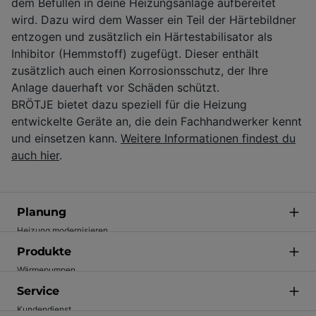
dem Befüllen in deine Heizungsanlage aufbereitet
wird. Dazu wird dem Wasser ein Teil der Härtebildner
entzogen und zusätzlich ein Härtestabilisator als
Inhibitor (Hemmstoff) zugefügt. Dieser enthält
zusätzlich auch einen Korrosionsschutz, der Ihre
Anlage dauerhaft vor Schäden schützt.
BRÖTJE bietet dazu speziell für die Heizung
entwickelte Geräte an, die dein Fachhandwerker kennt
und einsetzen kann.
Weitere Informationen findest du
auch hier
.
Planung
Heizung modernisieren
Förderung
Produkte
Energie einsparen
Wärmepumpen
Technik verstehen
Gasheizungen
Service
Inspiration
Heizkörper
Kundendienst
Fachhandwerker finden